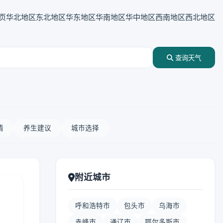
页
华北地区
东北地区
华东地区
华南地区
华中地区
西南地区
西北地区
查询天气
情
养生建议
城市选择
附近城市
呼和浩特市
包头市
乌海市
赤峰市
通辽市
鄂尔多斯市