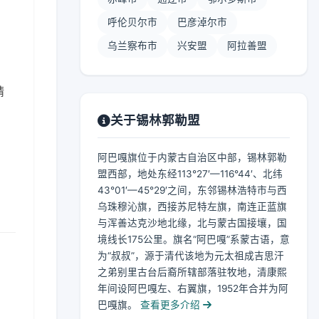
呼伦贝尔市
巴彦淖尔市
乌兰察布市
兴安盟
阿拉善盟
晴
关于锡林郭勒盟
阿巴嘎旗位于内蒙古自治区中部，锡林郭勒
盟西部，地处东经113°27′—116°44′、北纬
43°01′—45°29′之间，东邻锡林浩特市与西
乌珠穆沁旗，西接苏尼特左旗，南连正蓝旗
与浑善达克沙地北缘，北与蒙古国接壤，国
境线长175公里。旗名“阿巴嘎”系蒙古语，意
为“叔叔”，源于清代该地为元太祖成吉思汗
之弟别里古台后裔所辖部落驻牧地，清康熙
年间设阿巴嘎左、右翼旗，1952年合并为阿
巴嘎旗。
查看更多介绍