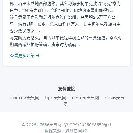
部，塔里木盆地西部边缘。其名称源于柯尔克孜语“阿克”意为
白色，“陶”意为群山，合称“白山”，因境内多雪山而得名。
该县隶属于克孜勒苏柯尔克孜自治州，总面积2.5万平方公
里，辖有2镇、10乡，总人口约17万人，其中柯尔克孜族为主
要少数民族之一。
阿克陶历史悠久，自古以来便是丝绸之路的重要通道。秦汉时
期属西域都护府管辖，唐宋时为疏勒...
查看更多介绍
友情链接
ooqxew天气网
trprf天气网
neekeu天气网
ruisus天气
网
© 2026 c7586天气网.
鄂ICP备2025098559号-1
数据来源：腾讯官网API