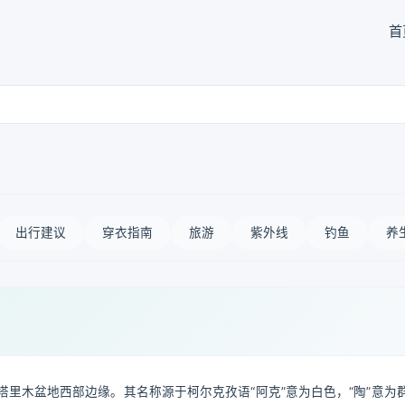
首
出行建议
穿衣指南
旅游
紫外线
钓鱼
养
里木盆地西部边缘。其名称源于柯尔克孜语“阿克”意为白色，“陶”意为