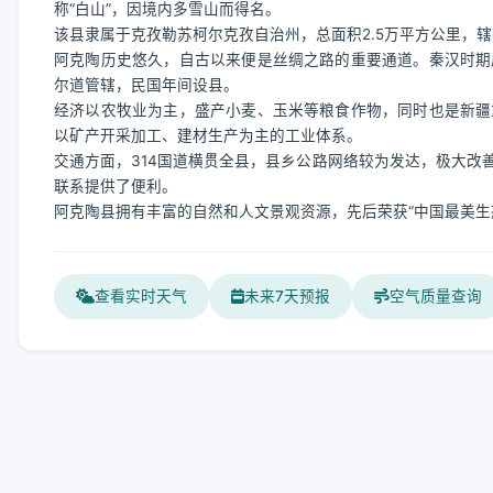
称“白山”，因境内多雪山而得名。
该县隶属于克孜勒苏柯尔克孜自治州，总面积2.5万平方公里，辖
阿克陶历史悠久，自古以来便是丝绸之路的重要通道。秦汉时期
尔道管辖，民国年间设县。
经济以农牧业为主，盛产小麦、玉米等粮食作物，同时也是新疆
以矿产开采加工、建材生产为主的工业体系。
交通方面，314国道横贯全县，县乡公路网络较为发达，极大改
联系提供了便利。
阿克陶县拥有丰富的自然和人文景观资源，先后荣获“中国最美生
查看实时天气
未来7天预报
空气质量查询