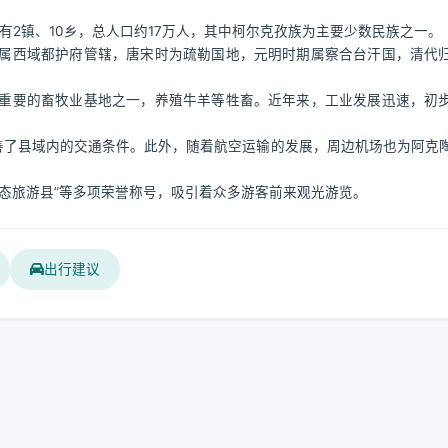
有2镇、10乡，总人口约17万人，其中柯尔克孜族为主要少数民族之一。
属西域都护府管辖，唐宋时为疏勒国地，元明时期属察合台汗国，清代
重要的畜牧业基地之一，养殖牛羊等牲畜。近年来，工业发展迅速，初
善了县域内的交通条件。此外，随着航空运输的发展，周边机场也为阿克
态旅游县”等多项荣誉称号，吸引着众多游客前来观光游览。
出行建议