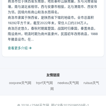
商洛市位于陕西省东南部，地处秦岭山脉南麓，东与河南省接
壤，南与湖北省相邻，西与安康市相接，北与渭南市、西安市
为邻。因境内有商山和洛水而得名。
商洛市隶属于陕西省，是陕西省下辖的地级市。全市总面积
19292平方千米，截至2022年末，常住人口约236万人。
商洛历史悠久，春秋时期属楚国，战国时归秦国，秦置商县，
隋设商州，明清时期为商州直隶州，民国初年改称商县，1988
年撤县设市。在...
查看更多介绍
友情链接
ooqxew天气网
trprf天气网
neekeu天气网
ruisus天气
网
© 2026 c7586天气网.
鄂ICP备2025098559号-1