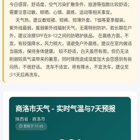
今日感冒、舒适度、空气污染扩散条件、旅游等指数比较舒适；
需要注意过敏、晾晒、心情、晨练、运动等相关事宜。
天气热，建议着短裙、短裤、短薄外套、T恤等夏季服装。
紫外线最弱，属弱紫外线辐射天气，无需特别防护。若长期在户
外，建议涂擦SPF在8-12之间的防晒护肤品。 在晨练方面，不
宜，有较强降水，风力稍大，请避免户外晨练，建议在室内做适
当锻炼，保持身体健康。 较不舒适，白天虽然有雨，但仍无法
削弱较高气温带来的暑意，同时降雨造成湿度加大会您感到有些
闷热，不很舒适。 洗车不适宜，将有降水，不宜洗车，建议至
少1天后再洗车。
商洛市天气 - 实时气温与7天预报
陕西省 · 商洛市
更新于 17:45