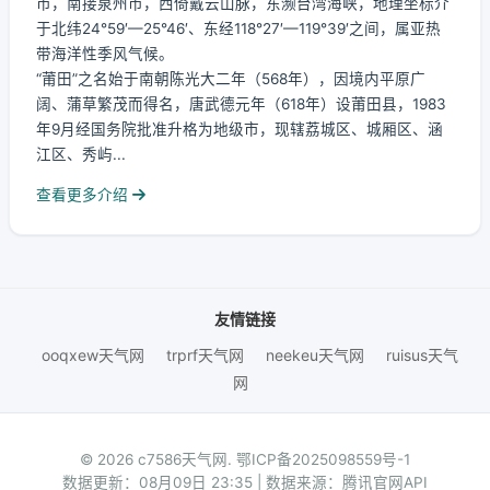
市，南接泉州市，西倚戴云山脉，东濒台湾海峡，地理坐标介
于北纬24°59′—25°46′、东经118°27′—119°39′之间，属亚热
带海洋性季风气候。
“莆田”之名始于南朝陈光大二年（568年），因境内平原广
阔、蒲草繁茂而得名，唐武德元年（618年）设莆田县，1983
年9月经国务院批准升格为地级市，现辖荔城区、城厢区、涵
江区、秀屿...
查看更多介绍
友情链接
ooqxew天气网
trprf天气网
neekeu天气网
ruisus天气
网
© 2026 c7586天气网.
鄂ICP备2025098559号-1
数据更新：08月09日 23:35 | 数据来源：腾讯官网API