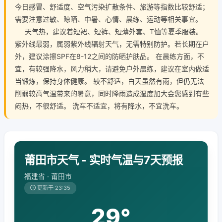
今日感冒、舒适度、空气污染扩散条件、旅游等指数比较舒适；
需要注意过敏、晾晒、中暑、心情、晨练、运动等相关事宜。
天气热，建议着短裙、短裤、短薄外套、T恤等夏季服装。
紫外线最弱，属弱紫外线辐射天气，无需特别防护。若长期在户
外，建议涂擦SPF在8-12之间的防晒护肤品。 在晨练方面，不
宜，有较强降水，风力稍大，请避免户外晨练，建议在室内做适
当锻炼，保持身体健康。 较不舒适，白天虽然有雨，但仍无法
削弱较高气温带来的暑意，同时降雨造成湿度加大会您感到有些
闷热，不很舒适。 洗车不适宜，将有降水，不宜洗车。
莆田市天气 - 实时气温与7天预报
福建省 · 莆田市
更新于 23:35
29°