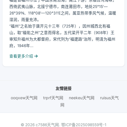
福建省福州市位于中国东南沿海，闽江下游，东临台湾海峡，
西倚武夷山脉，北接宁德市，南连莆田市，地处25°15′—
26°39′N、118°08′—120°31′E之间，属亚热带季风气候，温暖
湿润，雨量充沛。
“福州”之名始于唐开元十三年（725年），因州城西北有福
山，取“福佑之州”之意而得名，五代梁开平二年（908年）王
审知升福州为大都督府，宋代列为“福建路”治所，明清为福州
府，1946年...
查看更多介绍
友情链接
ooqxew天气网
trprf天气网
neekeu天气网
ruisus天气
网
© 2026 c7586天气网.
鄂ICP备2025098559号-1