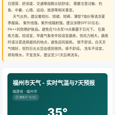
日感冒、舒适度、交通等指数比较舒适； 需要注意过敏、钓
鱼、中暑、心情、运动、旅游等相关事宜。
天气炎热，建议着短衫、短裙、短裤、薄型T恤衫等清凉夏
季服装。 紫外线强，紫外线辐射强，建议涂擦SPF20左右、
PA++的防晒护肤品。避免在10点至14点暴露于日光下。 在晨
练方面，较适宜，早晨气象条件较适宜晨练，但风力稍大，晨练
时请注意选择避风的地点，避免迎风锻炼。 很不舒适，白天天
气晴好，但烈日炎炎您会感到很热，很不舒适。 洗车不适宜，
将有降水，不宜洗车，建议至少1天后再洗车。
福州市天气 - 实时气温与7天预报
福建省 · 福州市
更新于 15:55
35°