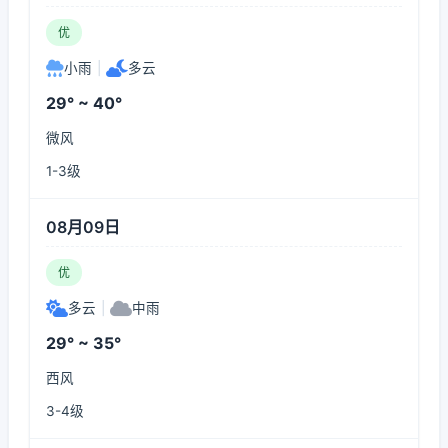
优
小雨
|
多云
29° ~ 40°
微风
1-3级
08月09日
优
多云
|
中雨
29° ~ 35°
西风
3-4级