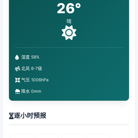
26°
晴
湿度 58%
北风 6-7级
气压 1006hPa
降水 0mm
逐小时预报