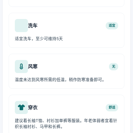
洗车
适宜
适宜洗车，至少可维持5天
风寒
无
温度未达到风寒所需的低温，稍作防寒准备即可。
穿衣
舒适
建议着长袖T恤、衬衫加单裤等服装。年老体弱者宜着针
织长袖衬衫、马甲和长裤。