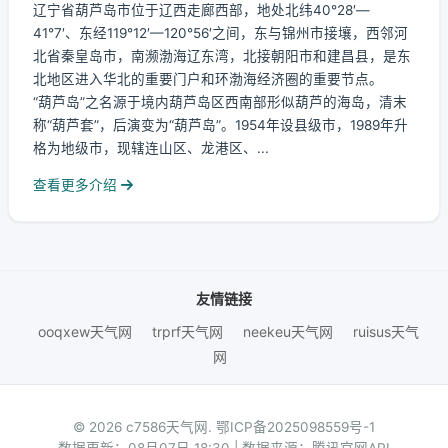
辽宁省葫芦岛市位于辽西走廊西部，地处北纬40°28′—
41°7′、东经119°12′—120°56′之间，东与锦州市接壤，西邻河
北省秦皇岛市，南濒渤海辽东湾，北接朝阳市和建昌县，是东
北地区进入华北的重要门户和环渤海经济圈的重要节点。
“葫芦岛”之名源于境内葫芦岛区西南部形似葫芦的海岛，清末
称“葫芦套”，后演变为“葫芦岛”。1954年设县级市，1989年升
格为地级市，现辖连山区、龙港区、...
查看更多介绍
友情链接
ooqxew天气网
trprf天气网
neekeu天气网
ruisus天气
网
© 2026 c7586天气网.
鄂ICP备2025098559号-1