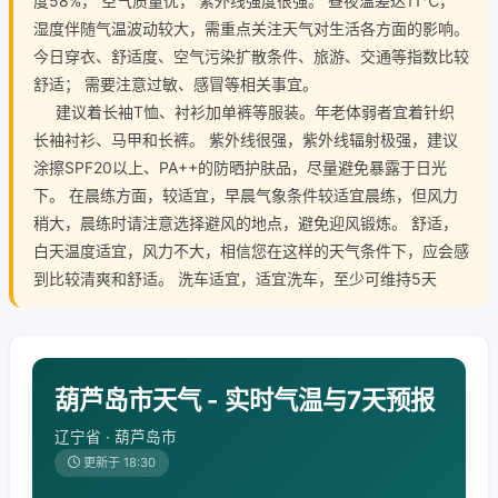
度58%， 空气质量优， 紫外线强度很强。 昼夜温差达11℃，
湿度伴随气温波动较大，需重点关注天气对生活各方面的影响。
今日穿衣、舒适度、空气污染扩散条件、旅游、交通等指数比较
舒适； 需要注意过敏、感冒等相关事宜。
建议着长袖T恤、衬衫加单裤等服装。年老体弱者宜着针织
长袖衬衫、马甲和长裤。 紫外线很强，紫外线辐射极强，建议
涂擦SPF20以上、PA++的防晒护肤品，尽量避免暴露于日光
下。 在晨练方面，较适宜，早晨气象条件较适宜晨练，但风力
稍大，晨练时请注意选择避风的地点，避免迎风锻炼。 舒适，
白天温度适宜，风力不大，相信您在这样的天气条件下，应会感
到比较清爽和舒适。 洗车适宜，适宜洗车，至少可维持5天
葫芦岛市天气 - 实时气温与7天预报
辽宁省 · 葫芦岛市
更新于 18:30