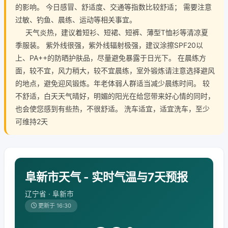
的影响。 今日感冒、舒适度、交通等指数比较舒适； 需要注意
过敏、钓鱼、晨练、运动等相关事宜。
天气炎热，建议着短衫、短裙、短裤、薄型T恤衫等清凉夏
季服装。 紫外线很强，紫外线辐射极强，建议涂擦SPF20以
上、PA++的防晒护肤品，尽量避免暴露于日光下。 在晨练方
面，较不宜，风力稍大，较不宜晨练，室外锻炼请注意选择避风
的地点，避免迎风锻炼。年老体弱人群适当减少晨练时间。 较
不舒适，白天天气晴好，明媚的阳光在给您带来好心情的同时，
也会使您感到有些热，不很舒适。 洗车适宜，适宜洗车，至少
可维持2天
阜新市天气 - 实时气温与7天预报
辽宁省 · 阜新市
更新于 16:30