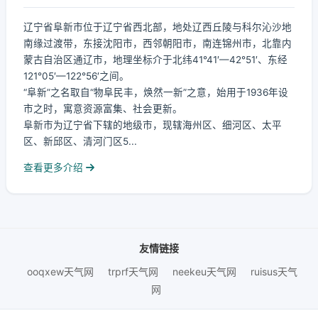
辽宁省阜新市位于辽宁省西北部，地处辽西丘陵与科尔沁沙地
南缘过渡带，东接沈阳市，西邻朝阳市，南连锦州市，北靠内
蒙古自治区通辽市，地理坐标介于北纬41°41′—42°51′、东经
121°05′—122°56′之间。
“阜新”之名取自“物阜民丰，焕然一新”之意，始用于1936年设
市之时，寓意资源富集、社会更新。
阜新市为辽宁省下辖的地级市，现辖海州区、细河区、太平
区、新邱区、清河门区5...
查看更多介绍
友情链接
ooqxew天气网
trprf天气网
neekeu天气网
ruisus天气
网