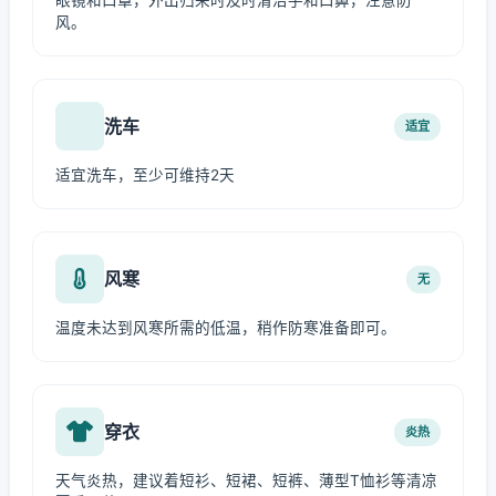
眼镜和口罩，外出归来时及时清洁手和口鼻，注意防
风。
洗车
适宜
适宜洗车，至少可维持2天
风寒
无
温度未达到风寒所需的低温，稍作防寒准备即可。
穿衣
炎热
天气炎热，建议着短衫、短裙、短裤、薄型T恤衫等清凉