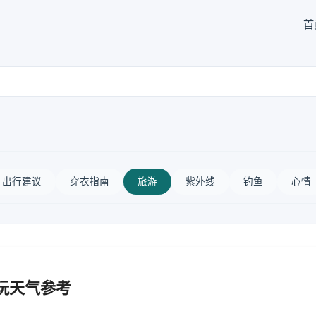
首
出行建议
穿衣指南
旅游
紫外线
钓鱼
心情
玩天气参考