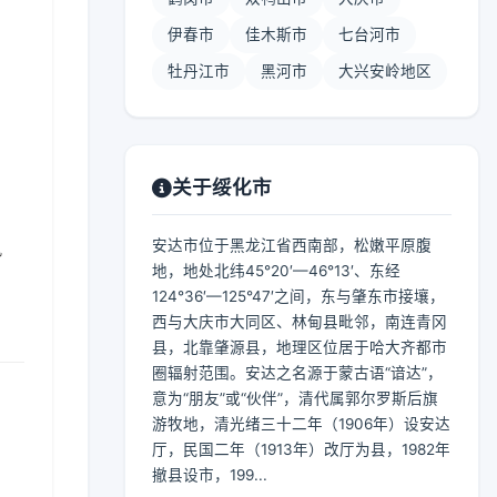
伊春市
佳木斯市
七台河市
牡丹江市
黑河市
大兴安岭地区
】
关于绥化市
安达市位于黑龙江省西南部，松嫩平原腹
风
地，地处北纬45°20′—46°13′、东经
124°36′—125°47′之间，东与肇东市接壤，
西与大庆市大同区、林甸县毗邻，南连青冈
县，北靠肇源县，地理区位居于哈大齐都市
圈辐射范围。安达之名源于蒙古语“谙达”，
意为“朋友”或“伙伴”，清代属郭尔罗斯后旗
游牧地，清光绪三十二年（1906年）设安达
厅，民国二年（1913年）改厅为县，1982年
撤县设市，199...