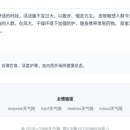
舒适的时段，活动量不宜过大，以散步、慢走为主。 皮肤敏感人群今
喘的人群，在风大、干燥环境下加强防护，随身携带常用药物。 居家
倒。
息、合理饮食、适度护理，由内而外保持健康状态。
友情链接
ooqxew天气网
trprf天气网
neekeu天气网
ruisus天气网
© 2026 c7586天气网.
鄂ICP备2025098559号-1