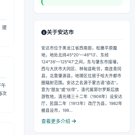
，提
关于安达市
安达市位于黑龙江省西南部，松嫩平原腹
地，地处北纬45°20′—46°13′、东经
124°36′—125°47′之间，东与肇东市接壤，
西与大庆市大同区、林甸县毗邻，南连青冈
县，北靠肇源县，地理区位居于哈大齐都市
圈辐射范围。安达之名源于蒙古语“谙达”，
下午
意为“朋友”或“伙伴”，清代属郭尔罗斯后旗
每次
游牧地，清光绪三十二年（1906年）设安达
厅，民国二年（1913年）改厅为县，1982年
撤县设市，199...
查看更多介绍