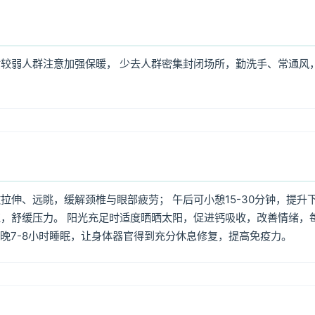
较弱人群注意加强保暖， 少去人群密集封闭场所，勤洗手、常通风
伸、远眺，缓解颈椎与眼部疲劳； 午后可小憩15-30分钟，提升
，舒缓压力。 阳光充足时适度晒晒太阳，促进钙吸收，改善情绪，
每晚7-8小时睡眠，让身体器官得到充分休息修复，提高免疫力。