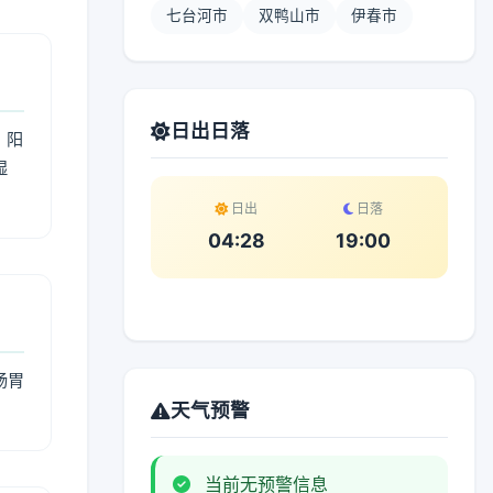
七台河市
双鸭山市
伊春市
日出日落
；阳
湿
。
日出
日落
04:28
19:00
肠胃
天气预警
当前无预警信息