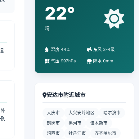
22°
晴
湿度 44%
东风 3-4级
运
气压 997hPa
降水 0mm
安达市附近城市
 外
大庆市
大兴安岭地区
哈尔滨市
带防
鹤岗市
黑河市
佳木斯市
鸡西市
牡丹江市
齐齐哈尔市