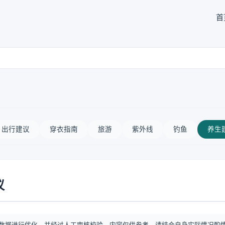
首
出行建议
穿衣指南
旅游
紫外线
钓鱼
养生
议
数据进行优化，并经过人工审核校验。内容仅供参考，请结合自身实际情况酌