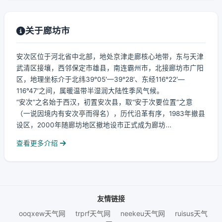
关于廊坊市
安次区位于河北省中北部，地处京津走廊核心地带，东与天津
武清区接壤，西邻保定市雄县，南连霸州市，北接廊坊市广阳
区，地理坐标介于北纬39°05′—39°28′、东经116°22′—
116°47′之间，属暖温带半湿润大陆性季风气候。
“安次”之名始于西汉，初置安次县，取“安于次要位置”之意
（一说因境内有安次亭而得名），历代沿革有序，1983年撤县
设区，2000年随廊坊地区撤地设市正式成为廊坊...
查看更多介绍
友情链接
ooqxew天气网
trprf天气网
neekeu天气网
ruisus天气