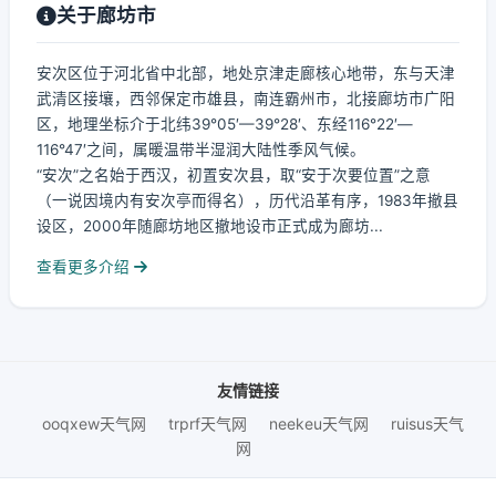
关于廊坊市
安次区位于河北省中北部，地处京津走廊核心地带，东与天津
武清区接壤，西邻保定市雄县，南连霸州市，北接廊坊市广阳
区，地理坐标介于北纬39°05′—39°28′、东经116°22′—
116°47′之间，属暖温带半湿润大陆性季风气候。
“安次”之名始于西汉，初置安次县，取“安于次要位置”之意
（一说因境内有安次亭而得名），历代沿革有序，1983年撤县
设区，2000年随廊坊地区撤地设市正式成为廊坊...
查看更多介绍
友情链接
ooqxew天气网
trprf天气网
neekeu天气网
ruisus天气
网