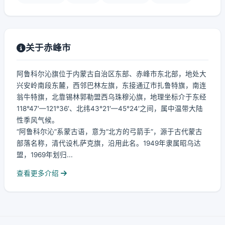
关于赤峰市
阿鲁科尔沁旗位于内蒙古自治区东部、赤峰市东北部，地处大
兴安岭南段东麓，西邻巴林左旗，东接通辽市扎鲁特旗，南连
翁牛特旗，北靠锡林郭勒盟西乌珠穆沁旗，地理坐标介于东经
118°47′—121°36′、北纬43°21′—45°24′之间，属中温带大陆
性季风气候。
“阿鲁科尔沁”系蒙古语，意为“北方的弓箭手”，源于古代蒙古
部落名称，清代设札萨克旗，沿用此名。1949年隶属昭乌达
盟，1969年划归...
查看更多介绍