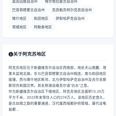
昌吉回族自治州
博尔塔拉蒙古自治州
巴音郭楞蒙古自治州
克孜勒苏柯尔克孜自治州
喀什地区
和田地区
伊犁哈萨克自治州
塔城地区
阿勒泰地区
关于阿克苏地区
阿克苏地区位于新疆维吾尔自治区西南部，地处天山南麓、塔
里木盆地北缘，东与巴音郭楞蒙古自治州相连，南与和田地区
接壤，西与喀什地区毗邻，北与伊犁哈萨克自治州及吉尔吉斯
斯坦共和国交界。其名称源自维吾尔语“白水”之意。
作为新疆维吾尔自治区下辖地区，阿克苏地区总面积13.25万
平方千米，2022年末常住人口约274万人。该地区历史悠久，
是古丝绸之路的重要通道，汉代属西域都护府管辖，唐代设龟
兹都...