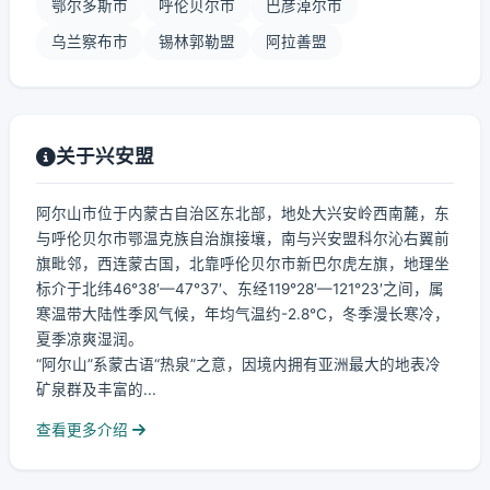
鄂尔多斯市
呼伦贝尔市
巴彦淖尔市
乌兰察布市
锡林郭勒盟
阿拉善盟
关于兴安盟
阿尔山市位于内蒙古自治区东北部，地处大兴安岭西南麓，东
与呼伦贝尔市鄂温克族自治旗接壤，南与兴安盟科尔沁右翼前
旗毗邻，西连蒙古国，北靠呼伦贝尔市新巴尔虎左旗，地理坐
标介于北纬46°38′—47°37′、东经119°28′—121°23′之间，属
寒温带大陆性季风气候，年均气温约-2.8℃，冬季漫长寒冷，
夏季凉爽湿润。
“阿尔山”系蒙古语“热泉”之意，因境内拥有亚洲最大的地表冷
矿泉群及丰富的...
查看更多介绍