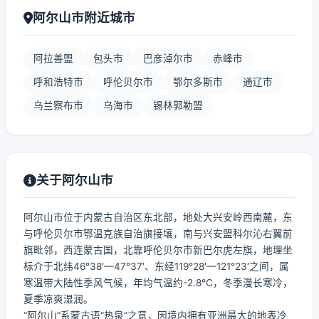
阿尔山市附近城市
阿拉善盟
包头市
巴彦淖尔市
赤峰市
呼和浩特市
呼伦贝尔市
鄂尔多斯市
通辽市
乌兰察布市
乌海市
锡林郭勒盟
关于阿尔山市
阿尔山市位于内蒙古自治区东北部，地处大兴安岭西南麓，东
与呼伦贝尔市鄂温克族自治旗接壤，南与兴安盟科尔沁右翼前
旗毗邻，西连蒙古国，北靠呼伦贝尔市新巴尔虎左旗，地理坐
标介于北纬46°38′—47°37′、东经119°28′—121°23′之间，属
寒温带大陆性季风气候，年均气温约-2.8℃，冬季漫长寒冷，
夏季凉爽湿润。
“阿尔山”系蒙古语“热泉”之意，因境内拥有亚洲最大的地表冷