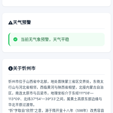
天气预警
当前无气象预警，天气平稳
关于忻州市
忻州市位于山西省中北部，地处晋陕蒙三省区交界处，东倚太
行山与河北省相邻，西临黄河与陕西省相望，北接内蒙古自治
区，南连太原市与吕梁市，地理坐标介于东经111°08′—
113°09′、北纬37°54′—39°33′之间，属黄土高原东部边缘与
华北平原过渡带。
“忻”字取自“欣然”之意，源于隋开皇十八年（598年）改秀容县