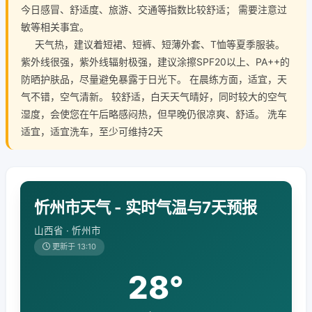
今日感冒、舒适度、旅游、交通等指数比较舒适； 需要注意过
敏等相关事宜。
天气热，建议着短裙、短裤、短薄外套、T恤等夏季服装。
紫外线很强，紫外线辐射极强，建议涂擦SPF20以上、PA++的
防晒护肤品，尽量避免暴露于日光下。 在晨练方面，适宜，天
气不错，空气清新。 较舒适，白天天气晴好，同时较大的空气
湿度，会使您在午后略感闷热，但早晚仍很凉爽、舒适。 洗车
适宜，适宜洗车，至少可维持2天
忻州市天气 - 实时气温与7天预报
山西省 · 忻州市
更新于 13:10
28°