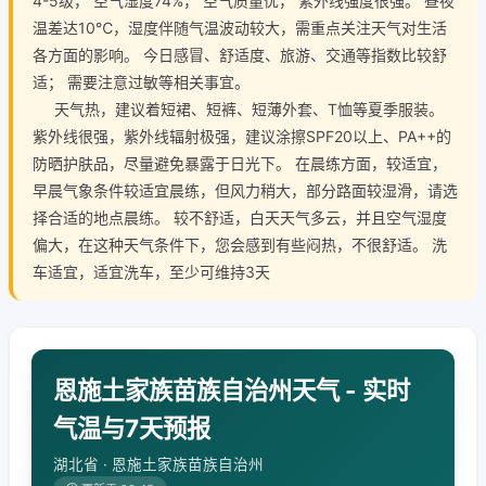
4-5级， 空气湿度74%， 空气质量优， 紫外线强度很强。 昼夜
温差达10℃，湿度伴随气温波动较大，需重点关注天气对生活
各方面的影响。 今日感冒、舒适度、旅游、交通等指数比较舒
适； 需要注意过敏等相关事宜。
天气热，建议着短裙、短裤、短薄外套、T恤等夏季服装。
紫外线很强，紫外线辐射极强，建议涂擦SPF20以上、PA++的
防晒护肤品，尽量避免暴露于日光下。 在晨练方面，较适宜，
早晨气象条件较适宜晨练，但风力稍大，部分路面较湿滑，请选
择合适的地点晨练。 较不舒适，白天天气多云，并且空气湿度
偏大，在这种天气条件下，您会感到有些闷热，不很舒适。 洗
车适宜，适宜洗车，至少可维持3天
恩施土家族苗族自治州天气 - 实时
气温与7天预报
湖北省 · 恩施土家族苗族自治州