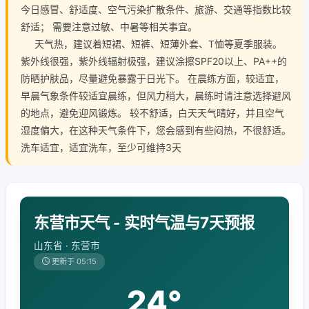
今日感冒、舒适度、空气污染扩散条件、旅游、交通等指数比较
舒适； 需要注意过敏、中暑等相关事宜。
天气热，建议着短裙、短裤、短薄外套、T恤等夏季服装。
紫外线很强，紫外线辐射极强，建议涂擦SPF20以上、PA++的
防晒护肤品，尽量避免暴露于日光下。 在晨练方面，较适宜，
早晨气象条件较适宜晨练，但风力稍大，晨练时请注意选择避风
的地点，避免迎风锻炼。 较不舒适，白天天气晴好，并且空气
湿度偏大，在这种天气条件下，您会感到有些闷热，不很舒适。
洗车适宜，适宜洗车，至少可维持3天
东营市天气 - 实时气温与7天预报
山东省 · 东营市
更新于 05:15
24°