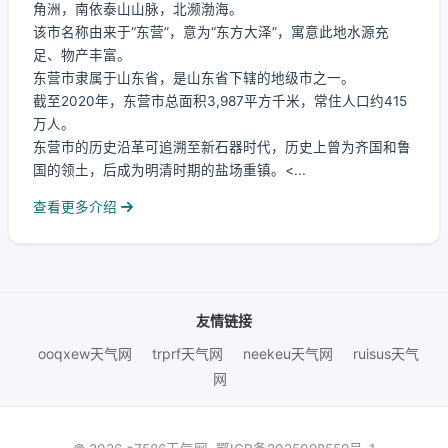
角洲，南依泰山山脉，北濒渤海。
该市名称由来于“东营”，意为“东方大泽”，寓意此地水源充
足、物产丰富。
东营市隶属于山东省，是山东省下辖的地级市之一。
截至2020年，东营市总面积3,987平方千米，常住人口约415
万人。
东营市的历史沿革可追溯至新石器时代，历史上曾为齐国和鲁
国的领土，后成为明清时期的盐场重镇。<...
查看更多介绍
友情链接
ooqxew天气网
trprf天气网
neekeu天气网
ruisus天气
网