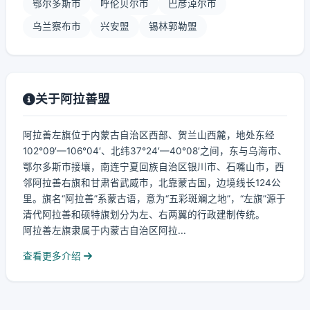
鄂尔多斯市
呼伦贝尔市
巴彦淖尔市
乌兰察布市
兴安盟
锡林郭勒盟
关于阿拉善盟
阿拉善左旗位于内蒙古自治区西部、贺兰山西麓，地处东经
102°09′—106°04′、北纬37°24′—40°08′之间，东与乌海市、
鄂尔多斯市接壤，南连宁夏回族自治区银川市、石嘴山市，西
邻阿拉善右旗和甘肃省武威市，北靠蒙古国，边境线长124公
里。旗名“阿拉善”系蒙古语，意为“五彩斑斓之地”，“左旗”源于
清代阿拉善和硕特旗划分为左、右两翼的行政建制传统。
阿拉善左旗隶属于内蒙古自治区阿拉...
查看更多介绍