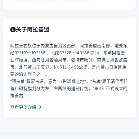
关于阿拉善盟
阿拉善右旗位于内蒙古自治区西部、阿拉善盟西南部，地处东
经97°10′—102°58′、北纬37°26′—40°36′之间，东与阿拉善
左旗接壤，西与甘肃省酒泉市、张掖市毗邻，南连甘肃省武威
市，北与蒙古国交界，边境线长496公里，是内蒙古自治区重
要的沿边旗县之一。
“阿拉善”系蒙古语，意为“五彩斑斓之地”，“右旗”源于清代阿拉
善和硕特旗划分为左、右两翼的建制传统，1961年正式设立阿
拉善右...
查看更多介绍