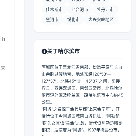
佳木斯市
七台河市
牡丹江市
黑河市
绥化市
大兴安岭地区
阵雨
关于哈尔滨市
阿城区位于黑龙江省南部、松嫩平原与长白
。天
山余脉过渡地带，地处东经126°53′—
127°37′、北纬45°10′—45°37′之间，东接
宾县，西连双城区，南邻五常市，北靠哈尔
滨市道外区及呼兰区，距哈尔滨市中心约45
公里。
“阿城”之名源于金代皇都“上京会宁府”，其
治所位于今阿城区城南白城遗址，“阿勒楚
喀”为女真语“黄金”之意，清代设阿勒楚喀副
都统，后演变为“阿城”。1987年撤县设市，