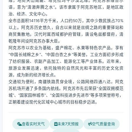
缘，地处天山南麓、塔克拉玛干沙漠北缘。阿克苏系维吾尔
语，意为“清澈奔腾之水”。该市隶属于阿克苏地区，是地区政
治、经济、文化中心。
全市总面积14116平方千米，人口约50万，其中少数民族占70%
以上。阿克苏历史悠久，自古以来就是丝绸之路的重要驿站和
商贸集散地。汉代时属西域都护府管辖，唐设龟兹都督府，清
乾隆年间设阿克苏办事大臣。
阿克苏市以农业为基础，盛产棉花、水果等特色农产品，享有
“中国长绒棉之乡”、“中国白杏之乡”等美誉。工业方面初步形成
了纺织服装、农副产品加工、能源化工等产业体系。近年来，
旅游业发展迅速，依托独特的自然风光和丰富的历史文化资
源，成为新的经济增长点。
交通较为便利，南疆铁路贯穿全境，公路网络四通八达，阿克
苏机场开通了多条国内航线。阿克苏市先后荣获“全国双拥模范
城”、“国家园林城市”、“全国科技进步先进市”等多项荣誉称号，
正朝着建设现代化区域中心城市的目标稳步迈进。
查看实时天气
未来7天预报
空气质量查询