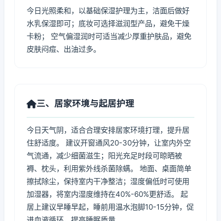
今日光照柔和，以基础保湿护理为主，洁面后做好
水乳保湿即可；底妆可选择滋润型产品，避免干燥
卡粉； 空气偏湿润时可适当减少厚重护肤品，避免
皮肤闷痘、出油过多。
三、居家环境与起居护理
今日天气阴，适合合理安排居家环境打理，提升居
住舒适度。 建议开窗通风20-30分钟，让室内外空
气流通，减少细菌滋生；阳光充足时段可晾晒被
褥、枕头，利用紫外线杀菌除螨。 地面、桌面简单
擦拭除尘，保持室内干净整洁；湿度偏低时可使用
加湿器，将室内湿度维持在40%-60%更舒适。 起
居上建议早睡早起，睡前用温水泡脚10-15分钟，促
进血液循环，提高睡眠质量。